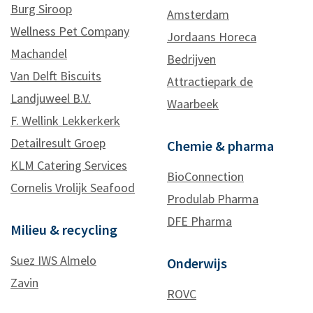
Burg Siroop
Amsterdam
Wellness Pet Company
Jordaans Horeca
Machandel
Bedrijven
Van Delft Biscuits
Attractiepark de
Landjuweel B.V.
Waarbeek
F. Wellink Lekkerkerk
Detailresult Groep
Chemie & pharma
KLM Catering Services
BioConnection
Cornelis Vrolijk Seafood
Produlab Pharma
DFE Pharma
Milieu & recycling
Suez IWS Almelo
Onderwijs
Zavin
ROVC