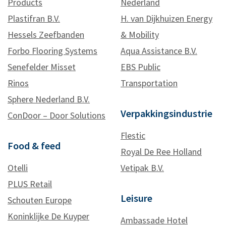
Products
Nederland
Plastifran B.V.
H. van Dijkhuizen Energy
Hessels Zeefbanden
& Mobility
Forbo Flooring Systems
Aqua Assistance B.V.
Senefelder Misset
EBS Public
Rinos
Transportation
Sphere Nederland B.V.
Verpakkingsindustrie
ConDoor – Door Solutions
Flestic
Food & feed
Royal De Ree Holland
Otelli
Vetipak B.V.
PLUS Retail
Leisure
Schouten Europe
Koninklijke De Kuyper
Ambassade Hotel