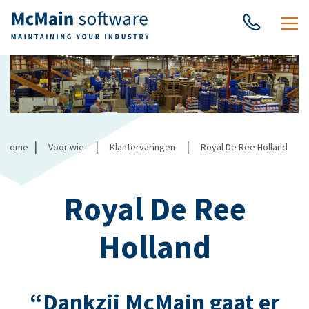
|
|
|
Home
Voor wie
Klantervaringen
Royal De Ree Holland
Royal De Ree
Holland
“Dankzij McMain gaat er