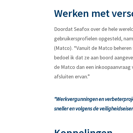
Werken met versc
Doordat Seafox over de hele wereld 
gebruikersprofielen opgesteld, name
(Matco). “Vanuit de Matco beheren 
bedoel ik dat ze aan boord aangev
de Matco dan een inkoopaanvraag v
afsluiten ervan.”
“Werkvergunningen en verbeterprojec
sneller en volgens de veiligheidseise
Koppelingen