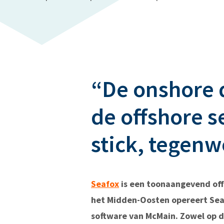
“De onshore 
de offshore s
stick, tegenw
Seafox
is een toonaangevend offs
het Midden-Oosten opereert Seaf
software van McMain. Zowel op d