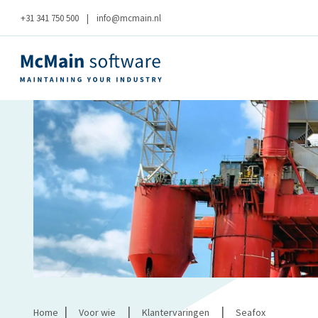
+31 341 750 500
|
info@mcmain.nl
|
|
|
Home
Voor wie
Klantervaringen
Seafox