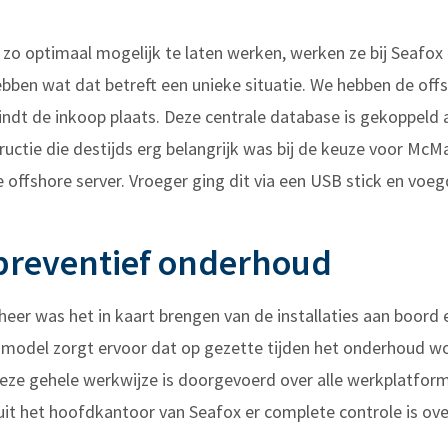
 optimaal mogelijk te laten werken, werken ze bij Seafo
ebben wat dat betreft een unieke situatie. We hebben de offs
ndt de inkoop plaats. Deze centrale database is gekoppeld a
structie die destijds erg belangrijk was bij de keuze voor 
offshore server. Vroeger ging dit via een USB stick en voeg
preventief onderhoud
eer was het in kaart brengen van de installaties aan boord 
del zorgt ervoor dat op gezette tijden het onderhoud wor
Deze gehele werkwijze is doorgevoerd over alle werkplatform
uit het hoofdkantoor van Seafox er complete controle is ove