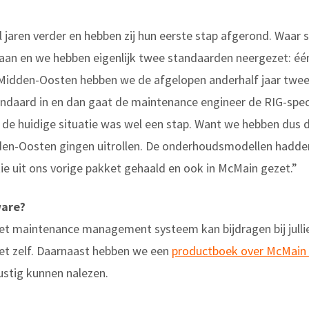
jaren verder en hebben zij hun eerste stap afgerond. Waar s
n en we hebben eigenlijk twee standaarden neergezet: één 
t Midden-Oosten hebben we de afgelopen anderhalf jaar twee
andaard in en dan gaat de maintenance engineer de RIG-spec
r de huidige situatie was wel een stap. Want we hebben dus
den-Oosten gingen uitrollen. De onderhoudsmodellen hadden 
e uit ons vorige pakket gehaald en ook in McMain gezet.”
ware?
et maintenance management systeem kan bijdragen bij jullie
et zelf. Daarnaast hebben we een
productboek over McMain 
ustig kunnen nalezen.