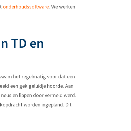
et
onderhoudssoftware
. We werken
en TD en
 kwam het regelmatig voor dat een
eld een gek geluidje hoorde. Aan
n neus en lippen door vermeld werd.
opdracht worden ingepland. Dit
”