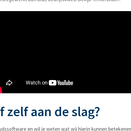
 zelf aan de slag?
oudssoftware en wil je weten wat wij hierin kunnen betekene