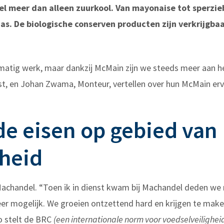
l meer dan alleen zuurkool. Van mayonaise tot sperzieb
s. De biologische conserven producten zijn verkrijgba
matig werk, maar dankzij McMain zijn we steeds meer aan h
, en Johan Zwama, Monteur, vertellen over hun McMain erv
de eisen op gebied van
gheid
 Machandel. “Toen ik in dienst kwam bij Machandel deden w
eer mogelijk. We groeien ontzettend hard en krijgen te mak
Zo stelt de BRC
(een internationale norm voor voedselveilighei