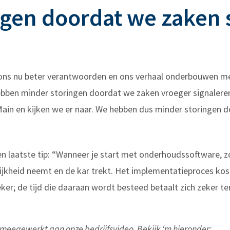
ngen doordat we zaken 
ons nu beter verantwoorden en ons verhaal onderbouwen met
ebben minder storingen doordat we zaken vroeger signaler
cMain en kijken we er naar. We hebben dus minder storingen 
 laatste tip: “Wanneer je start met onderhoudssoftware, z
jkheid neemt en de kar trekt. Het implementatieproces kost
ker; de tijd die daaraan wordt besteed betaalt zich zeker te
 meegewerkt aan onze bedrijfsvideo. Bekijk ‘m hieronder: