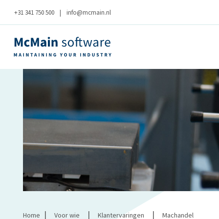
+31 341 750 500
|
info@mcmain.nl
|
|
|
Home
Voor wie
Klantervaringen
Machandel