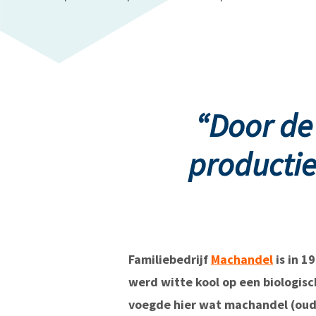
“Door de
producti
Familiebedrijf
Machandel
is in 1
werd witte kool op een biologis
voegde hier wat machandel (oud F