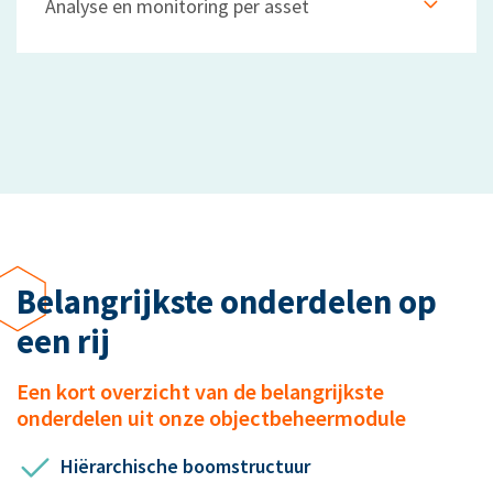
Analyse en monitoring per asset
Het analyseren hoort standaard bij onze software. Dit zorgt ervoor dat jullie meteen weten hoe jullie er vandaag voor staan. Op een interactief dashboard wordt alles overzichtelijk gemaakt met daarbij de trends en de to do’s per dag.
Belangrijkste onderdelen op
een rij
Een kort overzicht van de belangrijkste
onderdelen uit onze objectbeheermodule
Hiërarchische boomstructuur