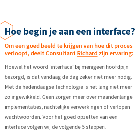
Wil jij real-time data bijhouden in een algemeen dashboard? Specifiek sturen op vooraf opgestelde KPI’s? Dan heb je vast wel eens gehoord van een Business Intelligence systeem. Deze systemen staan vooraan als het aankomt op het visualiseren van je data. Wij hebben voor vele klanten al koppelingen gemaakt tussen McMain en hun BI systeem, zoals
, om op deze manier nog meer grip en inzicht te krijgen in de workload.
Hoe begin je aan een interface?
Om een goed beeld te krijgen van hoe dit proces
verloopt, deelt Consultant
Richard
zijn ervaring:
Hoewel het woord ‘interface’ bij menigeen hoofdpijn
bezorgd, is dat vandaag de dag zeker niet meer nodig.
Met de hedendaagse technologie is het lang niet meer
zo ingewikkeld. Geen zorgen meer over maandenlange
implementaties, nachtelijke verwerkingen of verlopen
wachtwoorden. Voor het goed opzetten van een
interface volgen wij de volgende 5 stappen.