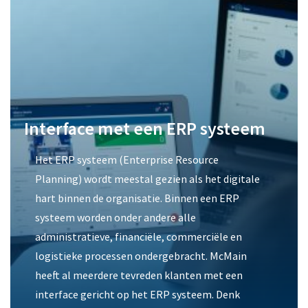
Interface met een ERP systeem
Het ERP systeem (Enterprise Resource
Planning) wordt meestal gezien als het digitale
hart binnen de organisatie. Binnen een ERP
systeem worden onder andere alle
administratieve, financiële, commerciële en
logistieke processen ondergebracht. McMain
heeft al meerdere tevreden klanten met een
interface gericht op het ERP systeem. Denk