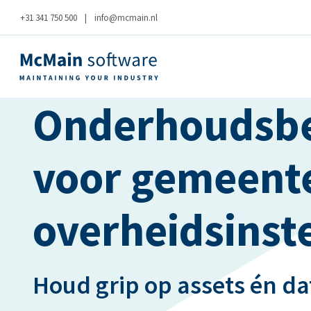
+31 341 750 500
|
info@mcmain.nl
Onderhoudsb
voor gemeent
overheidsinst
Houd grip op assets én da