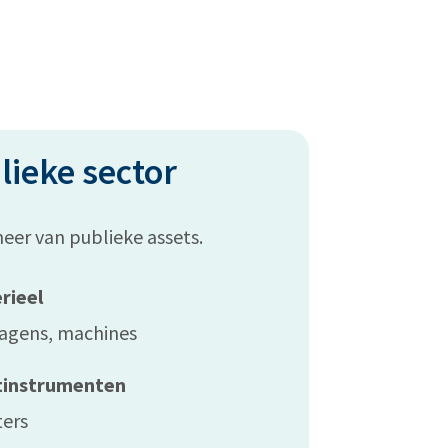
lieke sector
eer van publieke assets.
rieel
wagens, machines
etinstrumenten
ers