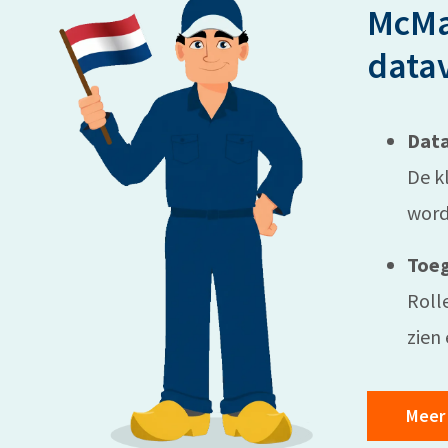
McMa
datav
Data
De kl
word
Toe
Roll
zien
Meer 