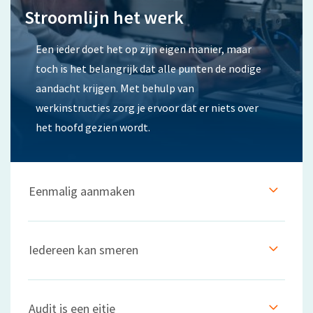
Stroomlijn het werk
Een ieder doet het op zijn eigen manier, maar
toch is het belangrijk dat alle punten de nodige
aandacht krijgen. Met behulp van
werkinstructies zorg je ervoor dat er niets over
het hoofd gezien wordt.
Eenmalig aanmaken
Door de werkinstructies te koppelen aan preventieve modellen, zorg je ervoor dat alles automatisch verloopt. Je krijgt vanzelf de lijst weer in je bak aan de hand van de aangegeven interval of meterstand.
Iedereen kan smeren
Een nieuwe collega op de werkvloer? Met goed uitgewerkte werkinstructies is het goed mogelijk om deze zo vlot mogelijk zelfstandig aan de slag te laten gaan.
Audit is een eitje