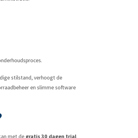
 onderhoudsproces.
ige stilstand, verhoogt de
voorraadbeheer en slimme software
?
t kan met de
gratis 30 dagen trial