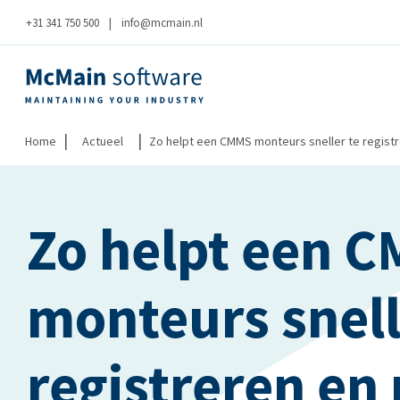
+31 341 750 500
|
info@mcmain.nl
|
|
Home
Actueel
Zo helpt een CMMS monteurs sneller te regist
Zo helpt een 
monteurs snell
registreren en