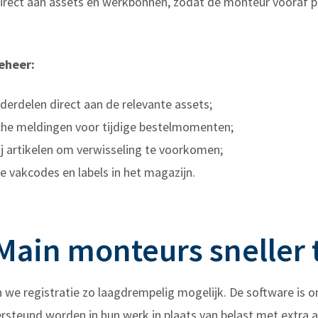
rect aan assets en werkbonnen, zodat de monteur vooraf pre
eheer:
derdelen direct aan de relevante assets;
he meldingen voor tijdige bestelmomenten;
ij artikelen om verwisseling te voorkomen;
 vakcodes en labels in het magazijn.
Main monteurs sneller 
 registratie zo laagdrempelig mogelijk. De software is 
rsteund worden in hun werk in plaats van belast met extra a