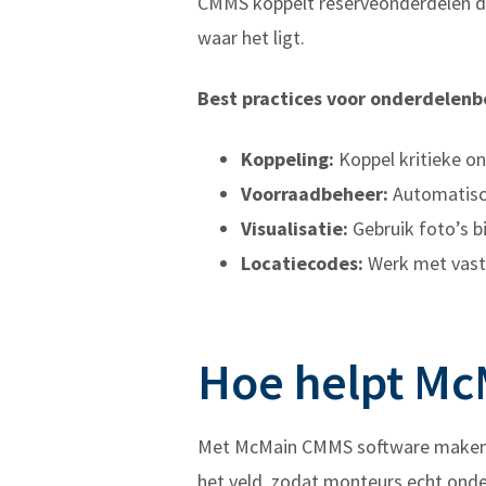
CMMS koppelt reserveonderdelen di
waar het ligt.
Best practices voor onderdelenb
Koppeling:
Koppel kritieke on
Voorraadbeheer:
Automatisc
Visualisatie:
Gebruik foto’s b
Locatiecodes:
Werk met vaste
Hoe helpt Mc
Met McMain CMMS software maken we
het veld, zodat monteurs echt onde