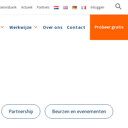
Kennisbank
Actueel
Partners
Inloggen
Probeer gratis
Werkwijze
Over ons
Contact
Partnership
Beurzen en evenementen