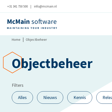
+31 341 750 500
|
info@mcmain.nl
|
Home
Objectbeheer
Objectbeheer
Filters
Alles
Nieuws
Kennis
Rele