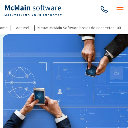
|
|
Home
Actueel
Nieuw! McMain Software breidt de connector+ uit