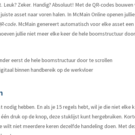
et. Leuk? Zeker. Handig? Absoluut! Met de QR-codes bouwen w
juiste asset naar voren halen. In McMain Online openen jullie
QR-code.
McMain genereert automatisch voor elke asset een 
oeven jullie niet meer elke keer de hele boomstructuur door 
nder eerst de hele boomstructuur door te scrollen
digitaal binnen handbereik op de werkvloer
n
st nodig hebben. En als je 15 regels hebt, wil je die niet elke
t één druk op de knop, deze stuklijst kunt hergebruiken. Kor
je wilt niet meerdere keren dezelfde handeling doen. Met de