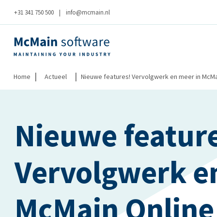
+31 341 750 500
|
info@mcmain.nl
|
|
Home
Actueel
Nieuwe features! Vervolgwerk en meer in McMa
Nieuwe featur
Vervolgwerk e
McMain Online