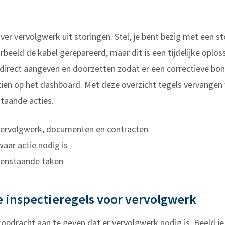
r vervolgwerk uit storingen. Stel, je bent bezig met een sto
rbeeld de kabel gerepareerd, maar dit is een tijdelijke oplos
u direct aangeven en doorzetten zodat er een correctieve b
 zien op het dashboard. Met deze overzicht tegels vervangen
staande acties.
vervolgwerk, documenten en contracten
waar actie nodig is
penstaande taken
 inspectieregels voor vervolgwerk
pdracht aan te geven dat er vervolgwerk nodig is. Beeld je 