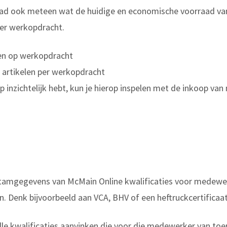
lad ook meteen wat de huidige en economische voorraad van e
 per werkopdracht.
zien op werkopdracht
e artikelen per werkopdracht
 inzichtelijk hebt, kun je hierop inspelen met de inkoop van m
 stamgegevens van McMain Online kwalificaties voor medewe
. Denk bijvoorbeeld aan VCA, BHV of een heftruckcertificaat
e kwalificaties aanvinken die voor die medewerker van toep