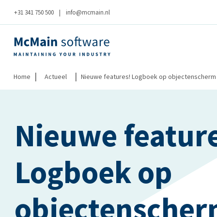
+31 341 750 500
|
info@mcmain.nl
|
|
Home
Actueel
Nieuwe features! Logboek op objectenscherm 
Nieuwe featur
Logboek op
objectenscher