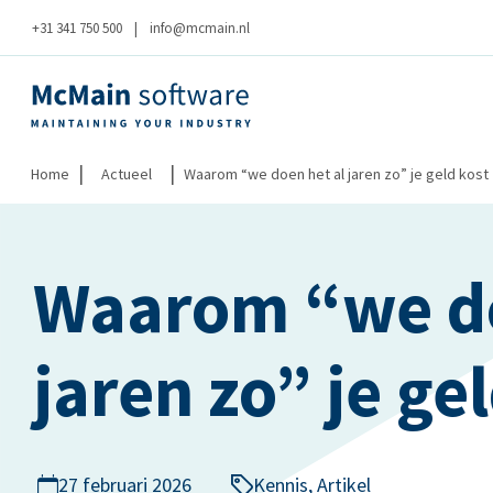
+31 341 750 500
|
info@mcmain.nl
|
|
Home
Actueel
Waarom “we doen het al jaren zo” je geld kost
Waarom “we do
jaren zo” je ge
27 februari 2026
Kennis
,
Artikel