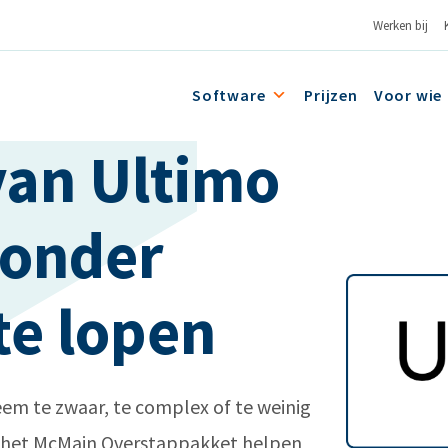
Werken bij
Software
Prijzen
Voor wie
van Ultimo
zonder
te lopen
eem te zwaar, te complex of te weinig
t het McMain Overstappakket helpen