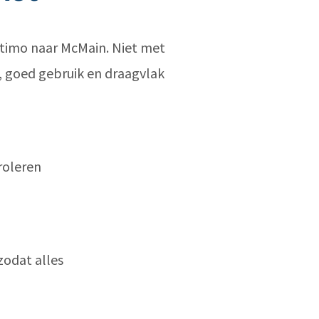
ltimo naar McMain. Niet met
, goed gebruik en draagvlak
roleren
zodat alles