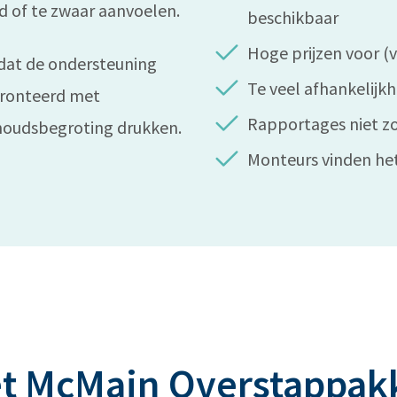
d of te zwaar aanvoelen.
beschikbaar
Hoge prijzen voor (
 dat de ondersteuning
Te veel afhankelijk
fronteerd met
Rapportages niet z
rhoudsbegroting drukken.
Monteurs vinden he
t McMain Overstappak