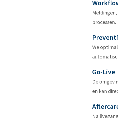
Workflo
Meldingen, 
processen.
Prevent
We optimal
automatisc
Go-Live
De omgeving
en kan dire
Aftercar
Na livegang