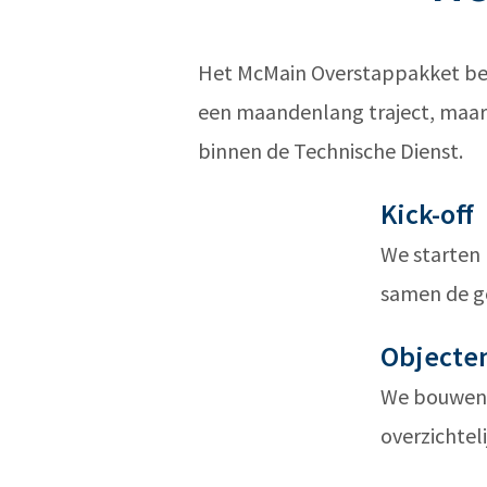
Het McMain Overstappakket beva
een maandenlang traject, maar 
binnen de Technische Dienst.
Kick-off
We starten 
samen de g
Objecte
We bouwen e
overzichteli