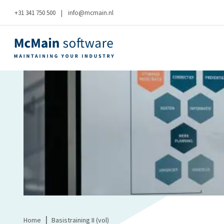
+31 341 750 500
|
info@mcmain.nl
|
Home
Basistraining II (vol)