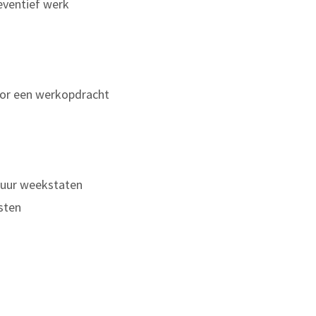
reventief werk
oor een werkopdracht
n uur weekstaten
sten