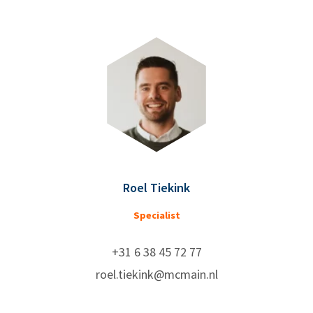
Roel Tiekink
Specialist
+31 6 38 45 72 77
roel.tiekink@mcmain.nl