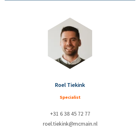
Roel Tiekink
Specialist
+31 6 38 45 72 77
roel.tiekink@mcmain.nl