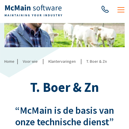
|
|
|
Home
Voor wie
Klantervaringen
T. Boer & Zn
T. Boer & Zn
“McMain is de basis van
onze technische dienst”