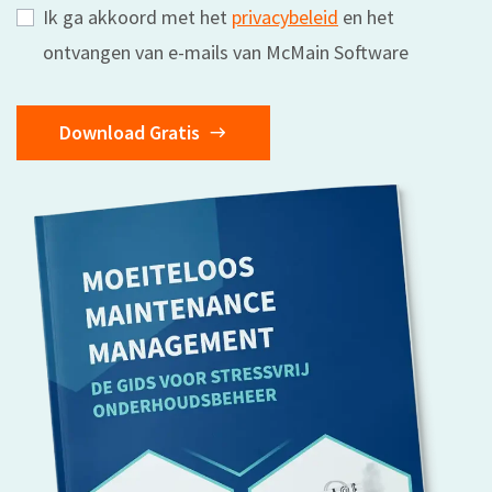
(Vereist)
Ik ga akkoord met het
privacybeleid
en het
mailadres
(Vereist)
ontvangen van e-mails van McMain Software
Download Gratis